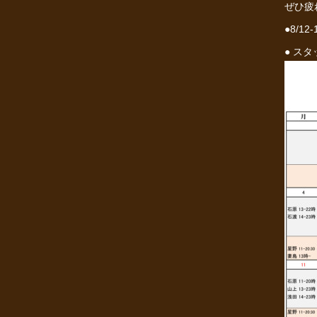
ぜひ疲
●8/
● ス